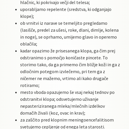
hlačnic, ki pokrivajo večji del telesa;
uporabljamo repelente (sredstva, ki odganjajo
klope);
ob vrnitvi iz narave se temeljito pregledamo
(lasišče, predel za ušesi, roke, dlani, dimlje, kolena
in noge), se oprhamo, umijemo glavo in operemo
oblačila;
kadar opazimo že prisesanega klopa, ga čim prej
odstranimo s pomočjo koničaste pincete. To
storimo tako, da ga primemo čim bližje koži in ga z
odločnim potegom izvlečemo, pri tem ga z
ničemer ne mažemo, vrtimo ali kako drugače
rotiramo;
mesto vboda opazujemo še vsaj nekaj tednov po
odstranitvi klopa; odsvetujemo uživanje
nepasteriziranega mleka/mlečnih izdelkov
domačih živali (koz, ovac in krav);
za zaščito pred klopnim meningoencefalitisom
svetujemo cepljenje od enega leta starosti.