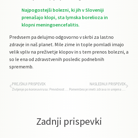
Najpogostejši bolezni, ki jih v Sloveniji
prenašajo klopi, sta lymska borelioza in
klopni meningoencefalitis.
Predvsem pa delujmo odgovorno v skrbi za lastno
zdravje in naš planet. Mile zime in tople pomladi imajo
velik vpliv na preživetje klopov in s tem prenos bolezni, a
so le ena od zdravstvenih posledic podnebnih
sprememb.
PREJŠNJI PRISPEVEK
NASLEDNJI PRISPEVEK
Življenje po koronavirusu: Previdnost nikoli ni odveč!
Pomembno je imeti zdrava in urejena stopala
Zadnji prispevki