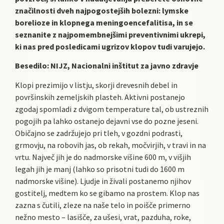
značilnosti dveh najpogostejših bolezni: lymske
borelioze in klopnega meningoencefalitisa, in se
seznanite z najpomembnejšimi preventivnimi ukrepi,
ki nas pred posledicami ugrizov klopov tudi varujejo.
Besedilo: NIJZ, Nacionalni inštitut za javno zdravje
Klopi prezimijo v listju, skorji drevesnih debel in
površinskih zemeljskih plasteh. Aktivni postanejo
zgodaj spomladi z dvigom temperature tal, ob ustreznih
pogojih pa lahko ostanejo dejavni vse do pozne jeseni.
Običajno se zadržujejo pri tleh, v gozdni podrasti,
grmovju, na robovih jas, ob rekah, močvirjih, v travi in na
vrtu. Največ jih je do nadmorske višine 600 m, v višjih
legah jih je manj (lahko so prisotni tudi do 1600 m
nadmorske višine). Ljudje in živali postanemo njihov
gostitelj, medtem ko se gibamo na prostem. Klop nas
zazna s čutili, zleze na naše telo in poišče primerno
nežno mesto – lasišče, za ušesi, vrat, pazduha, roke,