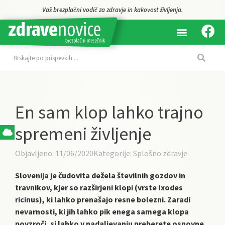
Vaš brezplačni vodič za zdravje in kakovost življenja.
En sam klop lahko trajno
spremeni življenje
Objavljeno:
11/06/2020
Kategorije:
Splošno zdravje
Slovenija je čudovita dežela številnih gozdov in
travnikov, kjer so razširjeni klopi (vrste Ixodes
ricinus), ki lahko prenašajo resne bolezni. Zaradi
nevarnosti, ki jih lahko pik enega samega klopa
povzroči, si lahko v nadaljevanju preberete osnovne