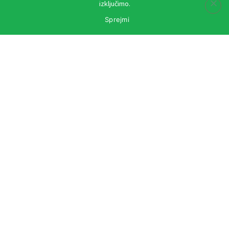
izključimo.
Kontakti
Sprejmi
marketing@zdrave-novice.si
narocnina@zdrave-novice.si
danijel.kmetec@media-element.si
info@hisa-idej.si
Kontaktni obrazec
Hitre povezave
Predstavitev revije
Splošni pogoji
Politika zasebnosti
Politika rabe piškotkov
Vse pravice pridržane © 2012-2026 Zdrave novice
Spletni razvoj:
Terminal 1