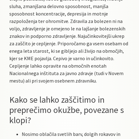
sluha, zmanjšana delovno sposobnost, manjša
sposobnost koncentracije, depresija in motnje
razpoloženja ter ohromitve. Zdravila za bolezen ni na
voljo, zdravljenje je omejeno le na lajšanje bolezenskih
znakov in podporno zdravljenje. Najučinkovitejši ukrep
za zaščito je cepljenje. Priporočamo ga vsem osebam od
enega leta starost, ki se gibljejo ali živijo na območjih,
kjer se KME pojavlja. Cepivo je varno in učinkovito.
Cepljenje lahko opravite na območnih enotah
Nacionalnega inštituta za javno zdravje (tudi v Novem
mestu) ali pri svojem osebnem zdravniku.
Kako se lahko zaščitimo in
preprečimo okužbe, povezane s
klopi?
Nosimo oblačila svetlih barv, dolgih rokavov in