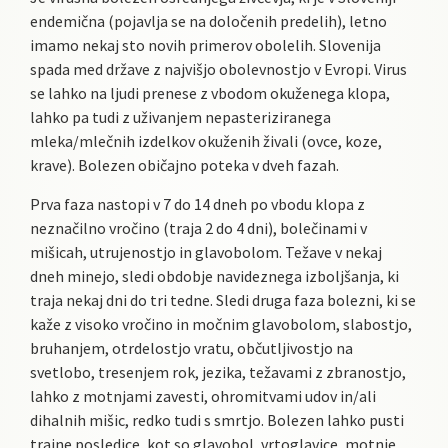
endemična (pojavlja se na določenih predelih), letno
imamo nekaj sto novih primerov obolelih. Slovenija
spada med države z najvišjo obolevnostjo v Evropi. Virus
se lahko na ljudi prenese z vbodom okuženega klopa,
lahko pa tudi z uživanjem nepasteriziranega
mleka/mlečnih izdelkov okuženih živali (ovce, koze,
krave). Bolezen običajno poteka v dveh fazah.
Prva faza nastopi v 7 do 14 dneh po vbodu klopa z
neznačilno vročino (traja 2 do 4 dni), bolečinami v
mišicah, utrujenostjo in glavobolom. Težave v nekaj
dneh minejo, sledi obdobje navideznega izboljšanja, ki
traja nekaj dni do tri tedne. Sledi druga faza bolezni, ki se
kaže z visoko vročino in močnim glavobolom, slabostjo,
bruhanjem, otrdelostjo vratu, občutljivostjo na
svetlobo, tresenjem rok, jezika, težavami z zbranostjo,
lahko z motnjami zavesti, ohromitvami udov in/ali
dihalnih mišic, redko tudi s smrtjo. Bolezen lahko pusti
trajne posledice, kot so glavobol, vrtoglavice, motnje