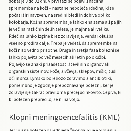
doba) je 3 do 32 dni. V prvi fazi se pojavi značilna
sprememba na koži – nastane neboleča rdečina, ki se
počasi širi navzven, na sredini bledi in dobiva obliko
kolobarja. Kožna sprememba je lahko ena sama ali pa jih
je več na različnih delih telesa, je majhna ali velika.
Rdečina lahko izgine brez zdravljenja, vendar okužba
vseeno prodira dalje. Treba je vedeti, da spremembe na
koži niso vedno prisotne. Druga in tretja faza bolezni se
lahko pojavita po več mesecih ali letih po okužbi.
Pojavijo se znaki prizadetosti številnih organov ali
organskih sistemov: kože, živčevja, sklepov, mišic, tudi
oči in srca. Lymsko boreliozo zdravimo z antibiotiki,
pomembno je zgodnje prepoznavanje bolezni, ker je
zdravljenje takrat praviloma precej učinkovito. Cepiva, ki
bi bolezen preprečilo, še ni na voljo.
Klopni meningoencefalitis (KME)
Je virusna bolezen osrednjega živčevja, ki je v Sloveniji