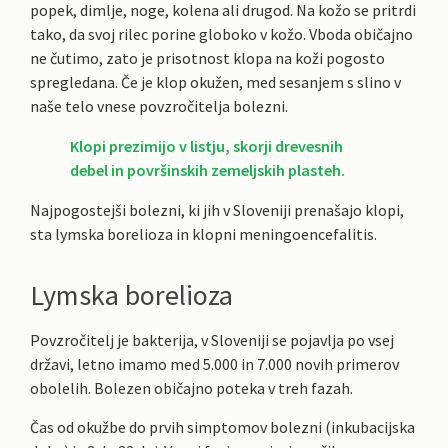
popek, dimlje, noge, kolena ali drugod. Na kožo se pritrdi
tako, da svoj rilec porine globoko v kožo. Vboda običajno
ne čutimo, zato je prisotnost klopa na koži pogosto
spregledana. Če je klop okužen, med sesanjem s slino v
naše telo vnese povzročitelja bolezni.
Klopi prezimijo v listju, skorji drevesnih
debel in površinskih zemeljskih plasteh.
Najpogostejši bolezni, ki jih v Sloveniji prenašajo klopi,
sta lymska borelioza in klopni meningoencefalitis.
Lymska borelioza
Povzročitelj je bakterija, v Sloveniji se pojavlja po vsej
državi, letno imamo med 5.000 in 7.000 novih primerov
obolelih. Bolezen običajno poteka v treh fazah.
Čas od okužbe do prvih simptomov bolezni (inkubacijska