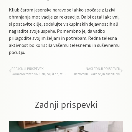
Kljub čarom jesenske narave se lahko soočate z izzivi
ohranjanja motivacije za rekreacijo. Da bi ostali aktivni,
si postavite cilje, sodelujte v skupinskih dejavnostih ali
nagradite svoje uspehe. Pomembno je, da vadbo
prilagodite svojim željam in potrebam. Redna telesna
aktivnost bo koristila vašemu telesnemu in duševnemu
počutju.
PREJŠNJI PRISPEVEK
NASLEDNJI PRISPEVEK
Rožnati oktober 2023: Najboljši prijateljici potipaj po zdravju
Hemoroidi – kako se jih znebiti?￼
Zadnji prispevki