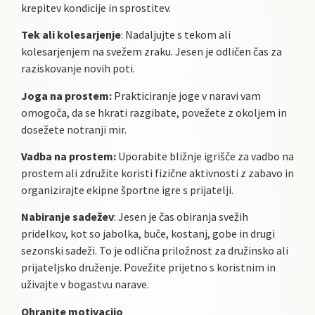
krepitev kondicije in sprostitev.
Tek ali kolesarjenje
: Nadaljujte s tekom ali
kolesarjenjem na svežem zraku. Jesen je odličen čas za
raziskovanje novih poti.
Joga na prostem:
Prakticiranje joge v naravi vam
omogoča, da se hkrati razgibate, povežete z okoljem in
dosežete notranji mir.
Vadba na prostem:
Uporabite bližnje igrišče za vadbo na
prostem ali združite koristi fizične aktivnosti z zabavo in
organizirajte ekipne športne igre s prijatelji.
Nabiranje sadežev
: Jesen je čas obiranja svežih
pridelkov, kot so jabolka, buče, kostanj, gobe in drugi
sezonski sadeži. To je odlična priložnost za družinsko ali
prijateljsko druženje. Povežite prijetno s koristnim in
uživajte v bogastvu narave.
Ohranite motivacijo