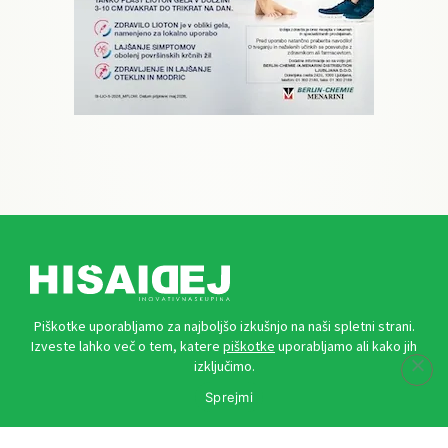
Piškotke uporabljamo za najboljšo izkušnjo na naši spletni strani.
HIŠA IDEJ Inovativna skupina d. o. o.
Izveste lahko več o tem, katere
piškotke
uporabljamo ali kako jih
Plečnikova ulica 7, 2000 Maribor
izključimo.
Sprejmi
Kontakti