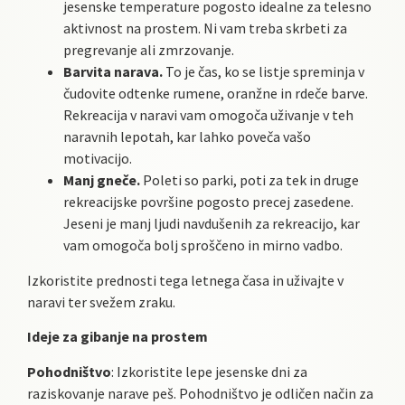
jesenske temperature pogosto idealne za telesno
aktivnost na prostem. Ni vam treba skrbeti za
pregrevanje ali zmrzovanje.
Barvita narava.
To je čas, ko se listje spreminja v
čudovite odtenke rumene, oranžne in rdeče barve.
Rekreacija v naravi vam omogoča uživanje v teh
naravnih lepotah, kar lahko poveča vašo
motivacijo.
Manj gneče.
Poleti so parki, poti za tek in druge
rekreacijske površine pogosto precej zasedene.
Jeseni je manj ljudi navdušenih za rekreacijo, kar
vam omogoča bolj sproščeno in mirno vadbo.
Izkoristite prednosti tega letnega časa in uživajte v
naravi ter svežem zraku.
Ideje za gibanje na prostem
Pohodništvo
: Izkoristite lepe jesenske dni za
raziskovanje narave peš. Pohodništvo je odličen način za