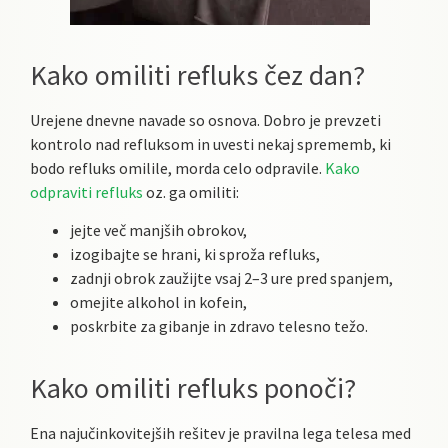
Kako omiliti refluks čez dan?
Urejene dnevne navade so osnova. Dobro je prevzeti
kontrolo nad refluksom in uvesti nekaj sprememb, ki
bodo refluks omilile, morda celo odpravile.
Kako
odpraviti refluks
oz. ga omiliti:
jejte več manjših obrokov,
izogibajte se hrani, ki sproža refluks,
zadnji obrok zaužijte vsaj 2–3 ure pred spanjem,
omejite alkohol in kofein,
poskrbite za gibanje in zdravo telesno težo.
Kako omiliti refluks ponoči?
Ena najučinkovitejših rešitev je pravilna lega telesa med