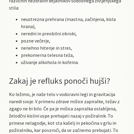
različnih nezdravih dejavnikov sodobnega življenjskega
stila:
neustrezna prehrana (mastna, začinjena, kisla
hrana),
neredni in preobilni obroki,
pozne večerje,
nenehno hitenje in stres,
prekomerna telesna teža,
uživanje alkohola in kofeina.
Zakaj je refluks ponoči hujši?
Ko ležimo, je naše telo v vodoravni legi in gravitacija
naredi svoje. V primeru zdrave mišice zapiralke, težav z
zgago ne bi bilo. Če pa je mišica zapiralka oslabljena,
želodčni kislini uspe prehajati nazaj v požiralnik. To
prinese nelagodje, kot sta kašelj in pekočina v grlu in
požiralniku, kar povzroči, da se začnemo prebujati. To