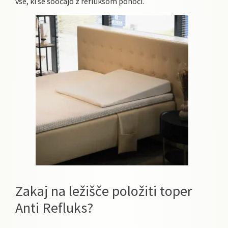
vse, ki se soočajo z refluksom ponoči.
Zakaj na ležišče položiti toper
Anti Refluks?