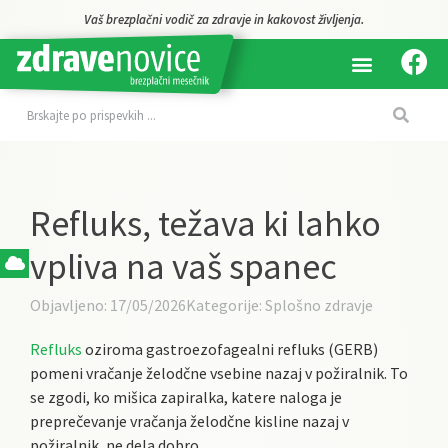
Vaš brezplačni vodič za zdravje in kakovost življenja.
Refluks, težava ki lahko
vpliva na vaš spanec
Objavljeno:
17/05/2026
Kategorije:
Splošno zdravje
Refluks
oziroma gastroezofagealni refluks (GERB)
pomeni vračanje želodčne vsebine nazaj v požiralnik. To
se zgodi, ko mišica zapiralka, katere naloga je
preprečevanje vračanja želodčne kisline nazaj v
požiralnik, ne dela dobro.