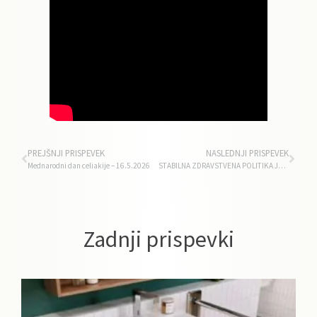
PREJŠNJI PRISPEVEK
NASLEDNJI PRISPEVEK
Mednarodni dan celiakije – 16.5.2026
STABILNA ZDRAVSTVENA POLITIKA JE TEMELJ VZDRŽNEGA ZDRAVSTVENEGA SISTEMA
Zadnji prispevki