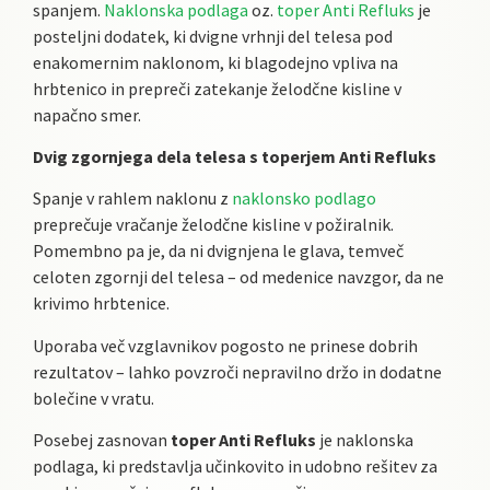
spanjem.
Naklonska podlaga
oz.
toper Anti Refluks
je
posteljni dodatek, ki dvigne vrhnji del telesa pod
enakomernim naklonom, ki blagodejno vpliva na
hrbtenico in prepreči zatekanje želodčne kisline v
napačno smer.
Dvig zgornjega dela telesa s toperjem Anti Refluks
Spanje v rahlem naklonu z
naklonsko podlago
preprečuje vračanje želodčne kisline v požiralnik.
Pomembno pa je, da ni dvignjena le glava, temveč
celoten zgornji del telesa – od medenice navzgor, da ne
krivimo hrbtenice.
Uporaba več vzglavnikov pogosto ne prinese dobrih
rezultatov – lahko povzroči nepravilno držo in dodatne
bolečine v vratu.
Posebej zasnovan
toper Anti Refluks
je naklonska
podlaga, ki predstavlja učinkovito in udobno rešitev za