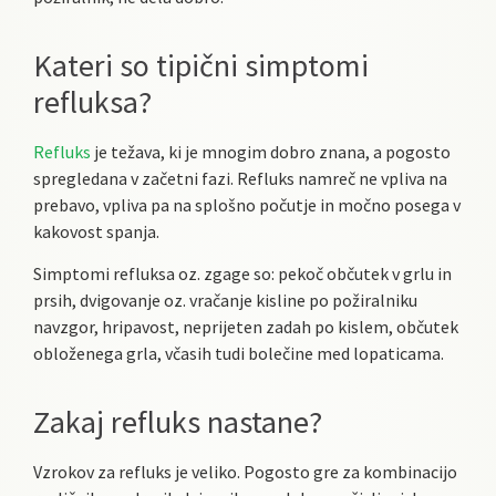
Kateri so tipični simptomi
refluksa?
Refluks
je težava, ki je mnogim dobro znana, a pogosto
spregledana v začetni fazi. Refluks namreč ne vpliva na
prebavo, vpliva pa na splošno počutje in močno posega v
kakovost spanja.
Simptomi refluksa oz. zgage so: pekoč občutek v grlu in
prsih, dvigovanje oz. vračanje kisline po požiralniku
navzgor, hripavost, neprijeten zadah po kislem, občutek
obloženega grla, včasih tudi bolečine med lopaticama.
Zakaj refluks nastane?
Vzrokov za refluks je veliko. Pogosto gre za kombinacijo