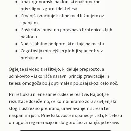
Ima ergonomski naklon, ki enakomerno
privzdigne zgornji del telesa.
Zmanjša vračanje kisline med ležanjem oz.
spanjem.
Poskrbi za pravilno poravnavo hrbtenice kljub
naklonu.
Nudi stabilno podporo, ki ostaja na mestu.
Zagotavlja mirnejši in globlji spanec brez
prebujanja.
Oglejte si video z rešitvijo, ki deluje preprosto, a
učinkovito – izkorišča naravni princip gravitacije in
telesu omogoča bolj optimalen položaj skozi celo noč.
Pri refluksu ni ene same čudežne rešitve. Najboljše
rezultate dosežemo, če kombiniramo zdrav življenjski
slog z ustrezno prehrano, uravnavanjem stresa ter
naspanimi jutri. Prav kakovosten spanec je tisti, ki telesu
omogoča regeneracijo in dolgoročno zmanjšuje težave.