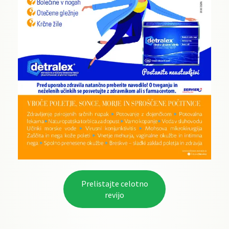
Prelistajte celotno
revijo