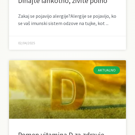
Dihajte lahkotno, živite polno
Zakaj se pojavijo alergije?Alergije se pojavijo, ko
se vaš imunski sistem odzove na tujke, kot
02/04/2025
AKTUALNO
Pomen vitamina D za zdravje