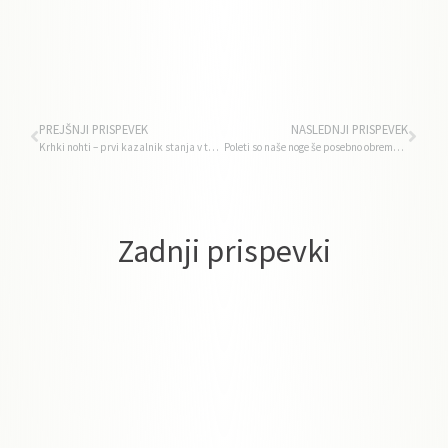
PREJŠNJI PRISPEVEK
NASLEDNJI PRISPEVEK
Krhki nohti – prvi kazalnik stanja v telesu
Poleti so naše noge še posebno obremenjene
Zadnji prispevki