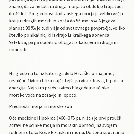
znano, da za nekatera druga morja to obdobje traja tudi
do 40 let. Preglednost Jadranskega morja je veliko večja
kot pri drugih morjih in znaša do 56 metrov. Njegova
slanost 38 ‰ je tudi višja od svetovnega povprečja, veliko
število ponikalnic, ki izvirajo iz kraškega apnenca
Velebita, pa ga dodatno obogati s kalcijem in drugimi
minerali.
Ne glede na to, iz katerega dela Hrvaške prihajamo,
resnično živimo blizu najčistejšega vira zdravja, lepote in
energije. Naj vam predstavimo blagodejne učinke
morske vode na zdravje in lepoto.
Prednosti morja in morske soli
Oče medicine Hipokrat (460–375 pr. n. št.) je prvi proučil
zdravilne učinke morja in morskih območij na svojem
rodnem otoku Kos v Egejskem morju. Do tega spoznanja