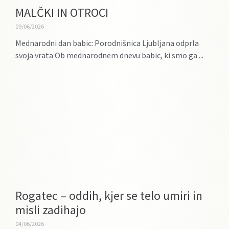
MALČKI IN OTROCI
09/06/2026
Mednarodni dan babic: Porodnišnica Ljubljana odprla
svoja vrata Ob mednarodnem dnevu babic, ki smo ga
Rogatec – oddih, kjer se telo umiri in
misli zadihajo
04/06/2026