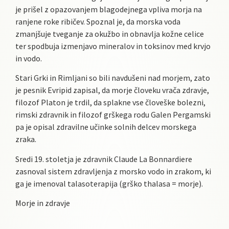
je prišel z opazovanjem blagodejnega vpliva morja na
ranjene roke ribičev. Spoznal je, da morska voda
zmanjšuje tveganje za okužbo in obnavlja kožne celice
ter spodbuja izmenjavo mineralov in toksinov med krvjo
in vodo.
Stari Grki in Rimljani so bili navdušeni nad morjem, zato
je pesnik Evripid zapisal, da morje človeku vrača zdravje,
filozof Platon je trdil, da splakne vse človeške bolezni,
rimski zdravnik in filozof grškega rodu Galen Pergamski
pa je opisal zdravilne učinke solnih delcev morskega
zraka.
Sredi 19. stoletja je zdravnik Claude La Bonnardiere
zasnoval sistem zdravljenja z morsko vodo in zrakom, ki
ga je imenoval talasoterapija (grško thalasa = morje).
Morje in zdravje