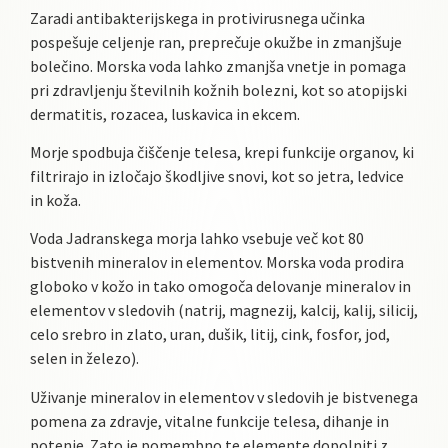
Zaradi antibakterijskega in protivirusnega učinka
pospešuje celjenje ran, preprečuje okužbe in zmanjšuje
bolečino. Morska voda lahko zmanjša vnetje in pomaga
pri zdravljenju številnih kožnih bolezni, kot so atopijski
dermatitis, rozacea, luskavica in ekcem.
Morje spodbuja čiščenje telesa, krepi funkcije organov, ki
filtrirajo in izločajo škodljive snovi, kot so jetra, ledvice
in koža.
Voda Jadranskega morja lahko vsebuje več kot 80
bistvenih mineralov in elementov. Morska voda prodira
globoko v kožo in tako omogoča delovanje mineralov in
elementov v sledovih (natrij, magnezij, kalcij, kalij, silicij,
celo srebro in zlato, uran, dušik, litij, cink, fosfor, jod,
selen in železo).
Uživanje mineralov in elementov v sledovih je bistvenega
pomena za zdravje, vitalne funkcije telesa, dihanje in
potenje. Zato je pomembno te elemente dopolniti z