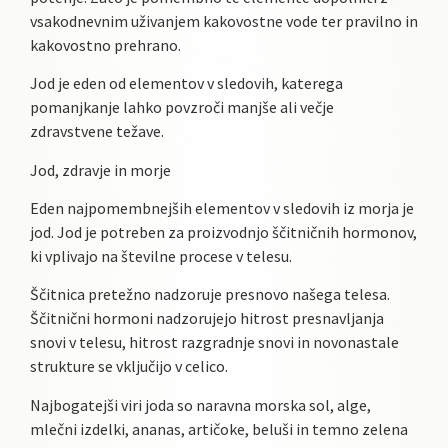
vsakodnevnim uživanjem kakovostne vode ter pravilno in
kakovostno prehrano.
Jod je eden od elementov v sledovih, katerega
pomanjkanje lahko povzroči manjše ali večje
zdravstvene težave.
Jod, zdravje in morje
Eden najpomembnejših elementov v sledovih iz morja je
jod. Jod je potreben za proizvodnjo ščitničnih hormonov,
ki vplivajo na številne procese v telesu.
Ščitnica pretežno nadzoruje presnovo našega telesa.
Ščitnični hormoni nadzorujejo hitrost presnavljanja
snovi v telesu, hitrost razgradnje snovi in novonastale
strukture se vključijo v celico.
Najbogatejši viri joda so naravna morska sol, alge,
mlečni izdelki, ananas, artičoke, beluši in temno zelena