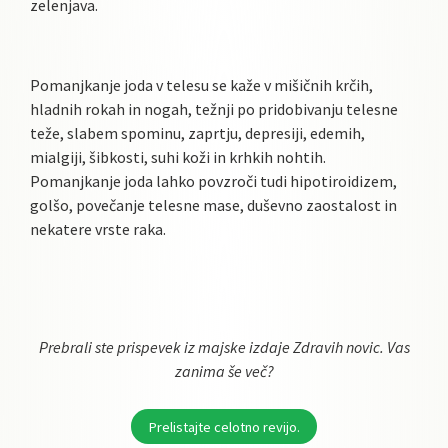
zelenjava.
Pomanjkanje joda v telesu se kaže v mišičnih krčih,
hladnih rokah in nogah, težnji po pridobivanju telesne
teže, slabem spominu, zaprtju, depresiji, edemih,
mialgiji, šibkosti, suhi koži in krhkih nohtih.
Pomanjkanje joda lahko povzroči tudi hipotiroidizem,
golšo, povečanje telesne mase, duševno zaostalost in
nekatere vrste raka.
Prebrali ste prispevek iz majske izdaje Zdravih novic. Vas
zanima še več?
Prelistajte celotno revijo.