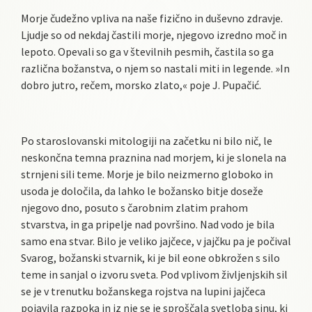
Morje čudežno vpliva na naše fizično in duševno zdravje.
Ljudje so od nekdaj častili morje, njegovo izredno moč in
lepoto. Opevali so ga v številnih pesmih, častila so ga
različna božanstva, o njem so nastali miti in legende. »In
dobro jutro, rečem, morsko zlato,« poje J. Pupačić.
Po staroslovanski mitologiji na začetku ni bilo nič, le
neskončna temna praznina nad morjem, ki je slonela na
strnjeni sili teme. Morje je bilo neizmerno globoko in
usoda je določila, da lahko le božansko bitje doseže
njegovo dno, posuto s čarobnim zlatim prahom
stvarstva, in ga pripelje nad površino. Nad vodo je bila
samo ena stvar. Bilo je veliko jajčece, v jajčku pa je počival
Svarog, božanski stvarnik, ki je bil eone obkrožen s silo
teme in sanjal o izvoru sveta. Pod vplivom življenjskih sil
se je v trenutku božanskega rojstva na lupini jajčeca
pojavila razpoka in iz nje se je sproščala svetloba sinu, ki