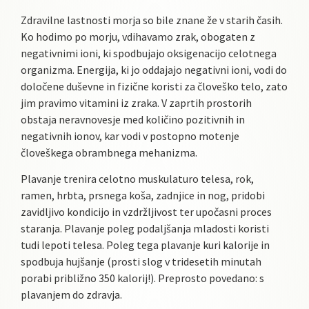
Zdravilne lastnosti morja so bile znane že v starih časih.
Ko hodimo po morju, vdihavamo zrak, obogaten z
negativnimi ioni, ki spodbujajo oksigenacijo celotnega
organizma. Energija, ki jo oddajajo negativni ioni, vodi do
določene duševne in fizične koristi za človeško telo, zato
jim pravimo vitamini iz zraka. V zaprtih prostorih
obstaja neravnovesje med količino pozitivnih in
negativnih ionov, kar vodi v postopno motenje
človeškega obrambnega mehanizma.
Plavanje trenira celotno muskulaturo telesa, rok,
ramen, hrbta, prsnega koša, zadnjice in nog, pridobi
zavidljivo kondicijo in vzdržljivost ter upočasni proces
staranja. Plavanje poleg podaljšanja mladosti koristi
tudi lepoti telesa. Poleg tega plavanje kuri kalorije in
spodbuja hujšanje (prosti slog v tridesetih minutah
porabi približno 350 kalorij!). Preprosto povedano: s
plavanjem do zdravja.