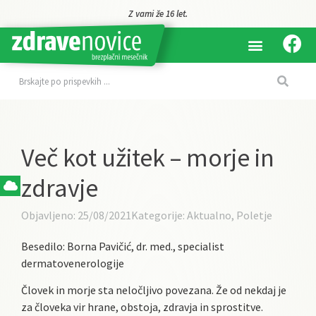
Z vami že 16 let.
Več kot užitek – morje in
zdravje
Objavljeno:
25/08/2021
Kategorije:
Aktualno
,
Poletje
Besedilo: Borna Pavičić, dr. med., specialist
dermatovenerologije
Človek in morje sta neločljivo povezana. Že od nekdaj je
za človeka vir hrane, obstoja, zdravja in sprostitve.