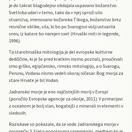
je do takrat blagodejno obdajala uspavano božanstvo.
Svetloba udari v temo, tako da v njej sproži silo
stvarstva, imenovano božanska Tiboga, božanstvo brez
resnične oblike, sila, ki bo po Svarogovi volji ustvarila
snov, iz katere bo narejen svet (Hrvaški miti in legende,
1996).
Ta starohrvaška mitologija je del evropske kulturne
dediščine, ki je še pred kratkim nismo poznali, proučevali
smo grško, egipčansko, rimsko mitologijo, a o Svarogu,
Perunu, Vodanu nismo vedeli skoraj ničesar. Bog morja za
stare Hrvate je bil Vodan.
Jadransko morje je eno najčistejših morij v Evropi
(poročilo Evropske agencije za okolje, 2011). V primerjavi
z oceanom je bolj slan, bogatejši z minerali in elementi v
sledovih.
Raziskave so pokazale, da se vode Jadranskega morja v
povprečju 3,3 leta popolnoma spremenijo, medtem ko je