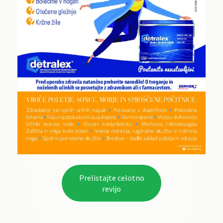
Prelistajte celotno
revijo