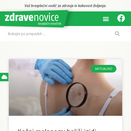
a.
Z vami že 16 let.
AKTUALNO