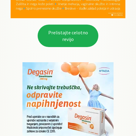
Prelistajte celotno
revijo