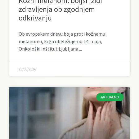
Kožni melanom: boljši izidi
zdravljenja ob zgodnjem
odkrivanju
Ob evropskem dnevu boja proti kožnemu
melanomu, ki ga obeležujemo 14. maja,
Onkološki inštitut Ljubljana
26/05/2026
AKTUALNO