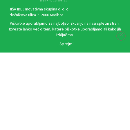
HIŠA IDEJ Inovativna skupina d. o. o.
Plečnikova ulica 7, 2000 Maribor
Piškotke uporabljamo za najboljšo izkušnjo na naši spletni strani.
Izveste lahko več o tem, katere
piškotke
uporabljamo ali kako jih
izključimo.
Kontakti
Sprejmi
marketing@zdrave-novice.si
narocnina@zdrave-novice.si
danijel.kmetec@media-element.si
info@hisa-idej.si
Kontaktni obrazec
Hitre povezave
Predstavitev revije
Splošni pogoji
Politika zasebnosti
Politika rabe piškotkov