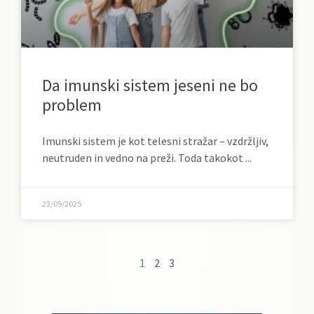
Da imunski sistem jeseni ne bo
problem
Imunski sistem je kot telesni stražar – vzdržljiv,
neutruden in vedno na preži. Toda takokot
23/09/2025
1
2
3