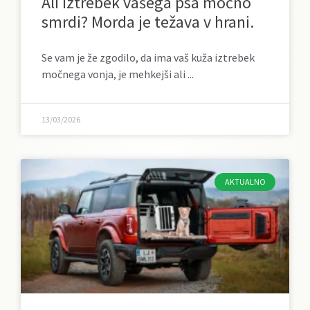
Ali iztrebek vašega psa močno
smrdi? Morda je težava v hrani.
Se vam je že zgodilo, da ima vaš kuža iztrebek
močnega vonja, je mehkejši ali
13/03/2026
AKTUALNO