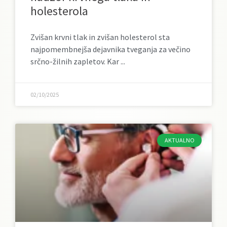
holesterola
Zvišan krvni tlak in zvišan holesterol sta
najpomembnejša dejavnika tveganja za večino
srčno-žilnih zapletov. Kar
02/10/2025
AKTUALNO