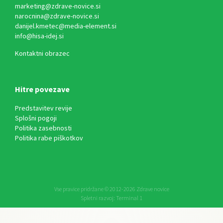
marketing@zdrave-novice.si
narocnina@zdrave-novice.si
danijel.kmetec@media-element.si
info@hisa-idej.si
Kontaktni obrazec
Hitre povezave
Predstavitev revije
Splošni pogoji
Politika zasebnosti
Politika rabe piškotkov
Vse pravice pridržane © 2012-2026 Zdrave novice
Spletni razvoj:
Terminal 1