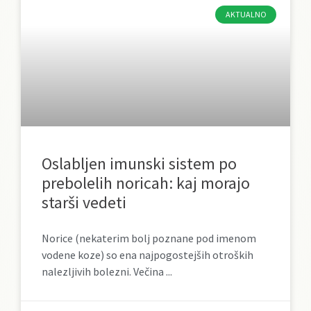
AKTUALNO
Oslabljen imunski sistem po
prebolelih noricah: kaj morajo
starši vedeti
Norice (nekaterim bolj poznane pod imenom
vodene koze) so ena najpogostejših otroških
nalezljivih bolezni. Večina