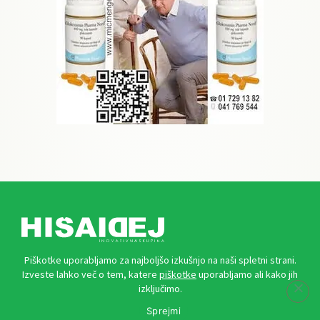
Piškotke uporabljamo za najboljšo izkušnjo na naši spletni strani.
HIŠA IDEJ Inovativna skupina d. o. o.
Izveste lahko več o tem, katere
piškotke
uporabljamo ali kako jih
Plečnikova ulica 7, 2000 Maribor
izključimo.
Sprejmi