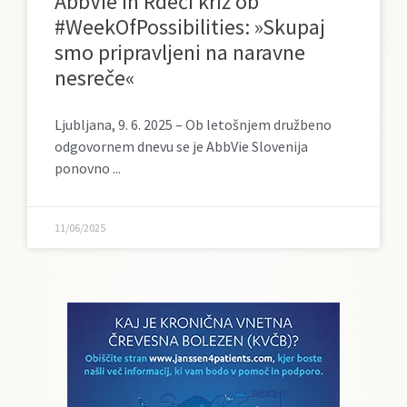
AbbVie in Rdeči križ ob
#WeekOfPossibilities: »Skupaj
smo pripravljeni na naravne
nesreče«
Ljubljana, 9. 6. 2025 – Ob letošnjem družbeno
odgovornem dnevu se je AbbVie Slovenija
ponovno
11/06/2025