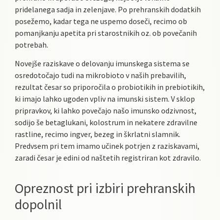
pridelanega sadja in zelenjave. Po prehranskih dodatkih
posežemo, kadar tega ne uspemo doseči, recimo ob
pomanjkanju apetita pri starostnikih oz. ob povečanih
potrebah.
Novejše raziskave o delovanju imunskega sistema se
osredotočajo tudi na mikrobioto v naših prebavilih,
rezultat česar so priporočila o probiotikih in prebiotikih,
ki imajo lahko ugoden vpliv na imunski sistem. V sklop
pripravkov, ki lahko povečajo našo imunsko odzivnost,
sodijo še betaglukani, kolostrum in nekatere zdravilne
rastline, recimo ingver, bezeg in škrlatni slamnik.
Predvsem pri tem imamo učinek potrjen z raziskavami,
zaradi česar je edini od naštetih registriran kot zdravilo.
Opreznost pri izbiri prehranskih
dopolnil