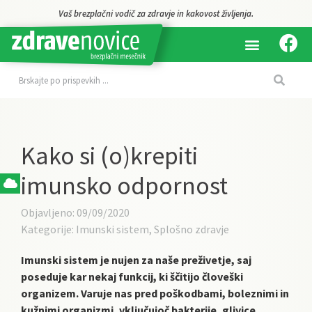
Vaš brezplačni vodič za zdravje in kakovost življenja.
Kako si (o)krepiti
imunsko odpornost
Objavljeno:
09/09/2020
Kategorije:
Imunski sistem
,
Splošno zdravje
Imunski sistem je nujen za naše preživetje, saj
poseduje kar nekaj funkcij, ki ščitijo človeški
organizem. Varuje nas pred poškodbami, boleznimi in
kužnimi organizmi, vključujoč bakterije, glivice,