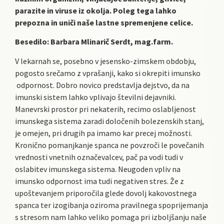
parazite in viruse iz okolja. Poleg tega lahko
prepozna in uniči naše lastne spremenjene celice.
Besedilo: Barbara Mlinarič Serdt, mag.farm.
V lekarnah se, posebno v jesensko-zimskem obdobju,
pogosto srečamo z vprašanji, kako si okrepiti imunsko
odpornost. Dobro novico predstavlja dejstvo, da na
imunski sistem lahko vplivajo številni dejavniki.
Manevrski prostor pri nekaterih, recimo oslabljenost
imunskega sistema zaradi določenih bolezenskih stanj,
je omejen, pri drugih pa imamo kar precej možnosti.
Kronično pomanjkanje spanca ne povzroči le povečanih
vrednosti vnetnih označevalcev, pač pa vodi tudi v
oslabitev imunskega sistema. Neugoden vpliv na
imunsko odpornost ima tudi negativen stres. Že z
upoštevanjem priporočila glede dovolj kakovostnega
spanca ter izogibanja oziroma pravilnega spoprijemanja
s stresom nam lahko veliko pomaga pri izboljšanju naše