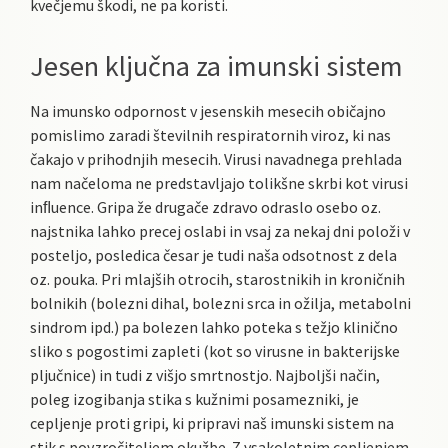
kvečjemu škodi, ne pa koristi.
Jesen ključna za imunski sistem
Na imunsko odpornost v jesenskih mesecih običajno
pomislimo zaradi številnih respiratornih viroz, ki nas
čakajo v prihodnjih mesecih. Virusi navadnega prehlada
nam načeloma ne predstavljajo tolikšne skrbi kot virusi
inﬂuence. Gripa že drugače zdravo odraslo osebo oz.
najstnika lahko precej oslabi in vsaj za nekaj dni položi v
posteljo, posledica česar je tudi naša odsotnost z dela
oz. pouka. Pri mlajših otrocih, starostnikih in kroničnih
bolnikih (bolezni dihal, bolezni srca in ožilja, metabolni
sindrom ipd.) pa bolezen lahko poteka s težjo klinično
sliko s pogostimi zapleti (kot so virusne in bakterijske
pljučnice) in tudi z višjo smrtnostjo. Najboljši način,
poleg izogibanja stika s kužnimi posamezniki, je
cepljenje proti gripi, ki pripravi naš imunski sistem na
stik s povzročiteljem okužbe. Z vsakoletnim cepljenjem,