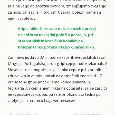
ki je na voljo od začetka oktobra, zmanjšujemo tveganje
za hospitalizacije in tudi smrt zaradi bolezni same ali
njenih zapletov.
Gripa lahko že zdravo odraslo osebo precej
oslabi in za nekaj dni položi v posteljo, pri
starostnikih in kroničnih bolnikih pa
bolezen lahko poteka s težjo klinično sliko.
Zanimivo je, da v ZDA in tudi nekaterih evropskih državah
(Anglija, Portugalska) proti gripi cepijo tudi v lekarnah. V
Sloveniji to ni mogoče, se pa lahko cepite pri izbranih
zdravnikih in v ambulantah na območnih enotah NIJZ.
Vrh sezone gripe pričakujemo konec januarja in
februarja. A s cepljenjem nikar ne odlašajte, saj se zaščita
ne vzpostavi takoj, pač pa šele približno dva tedna po
cepljenju in na srečo traja več mesecev.
PREJŠNJI PRISPEVEK
NASLEDNJI PRISPEVEK