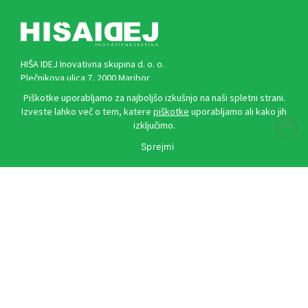
HIŠA IDEJ Inovativna skupina d. o. o.
Plečnikova ulica 7, 2000 Maribor
Piškotke uporabljamo za najboljšo izkušnjo na naši spletni strani.
Izveste lahko več o tem, katere
piškotke
uporabljamo ali kako jih
izključimo.
Kontakti
Sprejmi
marketing@zdrave-novice.si
narocnina@zdrave-novice.si
danijel.kmetec@media-element.si
info@hisa-idej.si
Kontaktni obrazec
Hitre povezave
Predstavitev revije