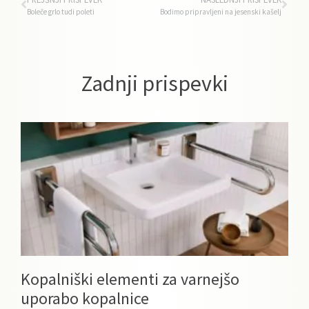
Boleče grlo tudi poleti
Bodimo pripravljeni na jesenski kašelj
Zadnji prispevki
Kopalniški elementi za varnejšo
uporabo kopalnice