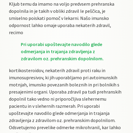
Kljub temu da imamo na voljo predvsem prehranska
dopolnila in je takih v obliki zdravil le peščica, je
smiselno poiskati pomoč v lekarni. Našo imunsko
odpornost lahko omaje uporaba nekaterih zdravil,
recimo
Pri uporabi upoštevajte navodilo glede
odmerjanja in trajanja zdravljenja z
zdravilom oz. prehranskim dopolnilom.
kortikosteroidov, nekaterih zdravil proti raku in
imunosupresivov, ki jih uporabljamo pri avtoimunskih
motnjah, imunsko povezanih boleznih in pri bolnikih s
presajenimi organi. Uporaba zdravil pa tudi prehranskih
dopolnil tako vedno ni priporočljiva slehernemu
pacientu in v slehernih razmerah. Pri uporabi
upoštevajte navodilo glede odmerjanja in trajanja
zdravljenja z zdravilom oz. prehranskim dopolnilom.
Odsvetujemo prevelike odmerke mikrohranil, kar lahko