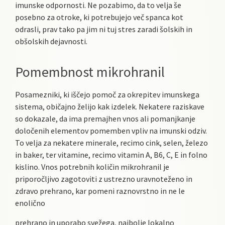
imunske odpornosti. Ne pozabimo, da to velja še
posebno za otroke, ki potrebujejo več spanca kot
odrasli, prav tako pa jim ni tuj stres zaradi šolskih in
obšolskih dejavnosti.
Pomembnost mikrohranil
Posamezniki, ki iščejo pomoč za okrepitev imunskega
sistema, običajno želijo kak izdelek. Nekatere raziskave
so dokazale, da ima premajhen vnos ali pomanjkanje
določenih elementov pomemben vpliv na imunski odziv.
To velja za nekatere minerale, recimo cink, selen, železo
in baker, ter vitamine, recimo vitamin A, B6, C, E in folno
kislino. Vnos potrebnih količin mikrohranil je
priporočljivo zagotoviti z ustrezno uravnoteženo in
zdravo prehrano, kar pomeni raznovrstno in ne le
enolično
prehrano in uporabo svežega, najbolje lokalno