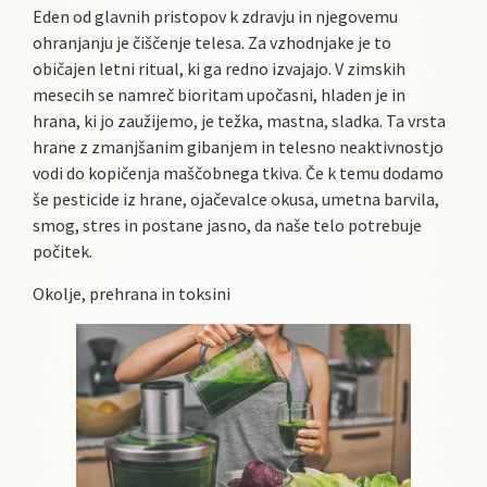
Eden od glavnih pristopov k zdravju in njegovemu
ohranjanju je čiščenje telesa. Za vzhodnjake je to
običajen letni ritual, ki ga redno izvajajo. V zimskih
mesecih se namreč bioritam upočasni, hladen je in
hrana, ki jo zaužijemo, je težka, mastna, sladka. Ta vrsta
hrane z zmanjšanim gibanjem in telesno neaktivnostjo
vodi do kopičenja maščobnega tkiva. Če k temu dodamo
še pesticide iz hrane, ojačevalce okusa, umetna barvila,
smog, stres in postane jasno, da naše telo potrebuje
počitek.
Okolje, prehrana in toksini