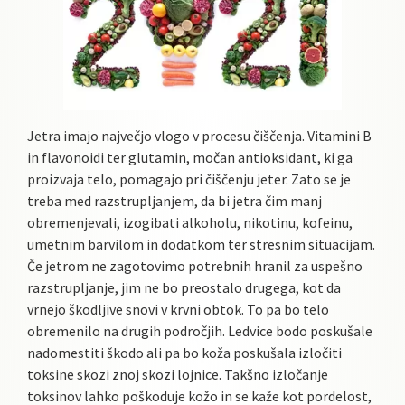
Jetra imajo največjo vlogo v procesu čiščenja. Vitamini B
in flavonoidi ter glutamin, močan antioksidant, ki ga
proizvaja telo, pomagajo pri čiščenju jeter. Zato se je
treba med razstrupljanjem, da bi jetra čim manj
obremenjevali, izogibati alkoholu, nikotinu, kofeinu,
umetnim barvilom in dodatkom ter stresnim situacijam.
Če jetrom ne zagotovimo potrebnih hranil za uspešno
razstrupljanje, jim ne bo preostalo drugega, kot da
vrnejo škodljive snovi v krvni obtok. To pa bo telo
obremenilo na drugih področjih. Ledvice bodo poskušale
nadomestiti škodo ali pa bo koža poskušala izločiti
toksine skozi znoj skozi lojnice. Takšno izločanje
toksinov lahko poškoduje kožo in se kaže kot pordelost,