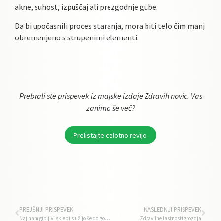
akne, suhost, izpuščaj ali prezgodnje gube.
Da bi upočasnili proces staranja, mora biti telo čim manj
obremenjeno s strupenimi elementi.
Prebrali ste prispevek iz majske izdaje Zdravih novic. Vas
zanima še več?
Prelistajte celotno revijo.
PREJŠNJI PRISPEVEK
NASLEDNJI PRISPEVEK
Naj nam gibljivi sklepi služijo še dolgo v starost
Zdravilne lastnosti grozdja