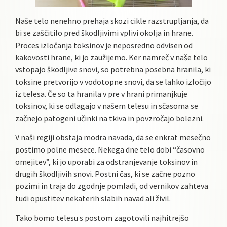
Naše telo nenehno prehaja skozi cikle razstrupljanja, da
bi se zaščitilo pred škodljivimi vplivi okolja in hrane.
Proces izločanja toksinov je neposredno odvisen od
kakovosti hrane, ki jo zaužijemo. Ker namreč v naše telo
vstopajo škodljive snovi, so potrebna posebna hranila, ki
toksine pretvorijo v vodotopne snovi, da se lahko izločijo
iz telesa. Če so ta hranila v pre v hrani primanjkuje
toksinov, ki se odlagajo v našem telesu in sčasoma se
začnejo patogeni učinki na tkiva in povzročajo bolezni.
V naši regiji obstaja modra navada, da se enkrat mesečno
postimo polne mesece. Nekega dne telo dobi “časovno
omejitev”, ki jo uporabi za odstranjevanje toksinov in
drugih škodljivih snovi. Postni čas, ki se začne pozno
pozimi in traja do zgodnje pomladi, od vernikov zahteva
tudi opustitev nekaterih slabih navad ali živil.
Tako bomo telesu s postom zagotovili najhitrejšo