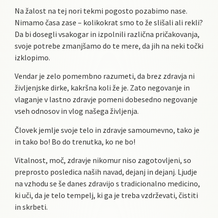
Na žalost na tej nori tekmi pogosto pozabimo nase.
Nimamo časa zase – kolikokrat smo to že slišali ali rekli?
Da bi dosegli vsakogar in izpolnili različna pričakovanja,
svoje potrebe zmanjšamo do te mere, da jih na neki točki
izklopimo.
Vendar je zelo pomembno razumeti, da brez zdravja ni
življenjske dirke, kakršna koli že je. Zato negovanje in
vlaganje v lastno zdravje pomeni dobesedno negovanje
vseh odnosov in vlog našega življenja.
Človek jemlje svoje telo in zdravje samoumevno, tako je
in tako bo! Bo do trenutka, ko ne bo!
Vitalnost, moč, zdravje nikomur niso zagotovljeni, so
preprosto posledica naših navad, dejanj in dejanj. Ljudje
na vzhodu se še danes zdravijo s tradicionalno medicino,
ki uči, da je telo tempelj, ki ga je treba vzdrževati, čistiti
in skrbeti.