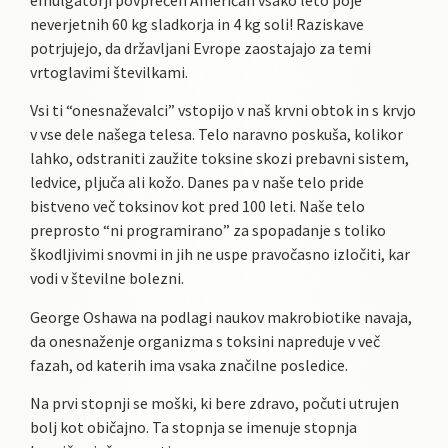
emulgatorji povprečen Američan vsako leto poje
neverjetnih 60 kg sladkorja in 4 kg soli! Raziskave
potrjujejo, da državljani Evrope zaostajajo za temi
vrtoglavimi številkami.
Vsi ti “onesnaževalci” vstopijo v naš krvni obtok in s krvjo
v vse dele našega telesa. Telo naravno poskuša, kolikor
lahko, odstraniti zaužite toksine skozi prebavni sistem,
ledvice, pljuča ali kožo. Danes pa v naše telo pride
bistveno več toksinov kot pred 100 leti. Naše telo
preprosto “ni programirano” za spopadanje s toliko
škodljivimi snovmi in jih ne uspe pravočasno izločiti, kar
vodi v številne bolezni.
George Oshawa na podlagi naukov makrobiotike navaja,
da onesnaženje organizma s toksini napreduje v več
fazah, od katerih ima vsaka značilne posledice.
Na prvi stopnji se moški, ki bere zdravo, počuti utrujen
bolj kot običajno. Ta stopnja se imenuje stopnja