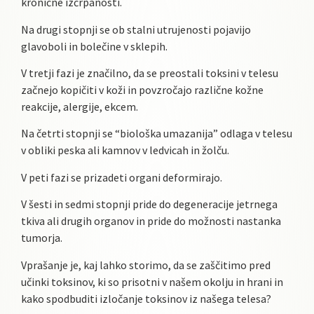
kronične izčrpanosti.
Na drugi stopnji se ob stalni utrujenosti pojavijo
glavoboli in bolečine v sklepih.
V tretji fazi je značilno, da se preostali toksini v telesu
začnejo kopičiti v koži in povzročajo različne kožne
reakcije, alergije, ekcem.
Na četrti stopnji se “biološka umazanija” odlaga v telesu
v obliki peska ali kamnov v ledvicah in žolču.
V peti fazi se prizadeti organi deformirajo.
V šesti in sedmi stopnji pride do degeneracije jetrnega
tkiva ali drugih organov in pride do možnosti nastanka
tumorja.
Vprašanje je, kaj lahko storimo, da se zaščitimo pred
učinki toksinov, ki so prisotni v našem okolju in hrani in
kako spodbuditi izločanje toksinov iz našega telesa?