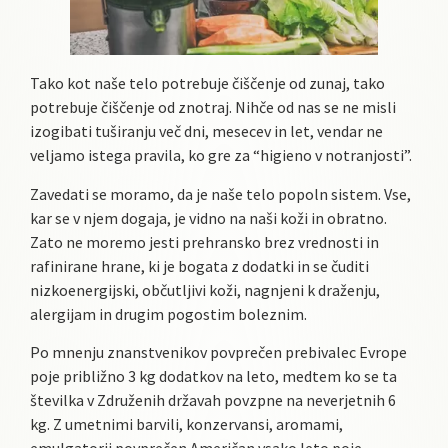
Tako kot naše telo potrebuje čiščenje od zunaj, tako
potrebuje čiščenje od znotraj. Nihče od nas se ne misli
izogibati tuširanju več dni, mesecev in let, vendar ne
veljamo istega pravila, ko gre za “higieno v notranjosti”.
Zavedati se moramo, da je naše telo popoln sistem. Vse,
kar se v njem dogaja, je vidno na naši koži in obratno.
Zato ne moremo jesti prehransko brez vrednosti in
rafinirane hrane, ki je bogata z dodatki in se čuditi
nizkoenergijski, občutljivi koži, nagnjeni k draženju,
alergijam in drugim pogostim boleznim.
Po mnenju znanstvenikov povprečen prebivalec Evrope
poje približno 3 kg dodatkov na leto, medtem ko se ta
številka v Združenih državah povzpne na neverjetnih 6
kg. Z umetnimi barvili, konzervansi, aromami,