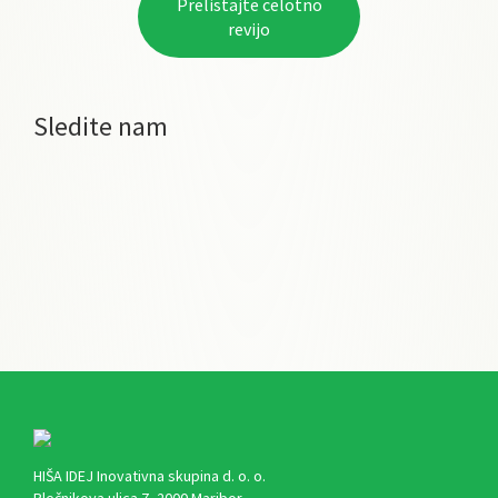
Prelistajte celotno
revijo
Sledite nam
HIŠA IDEJ Inovativna skupina d. o. o.
Plečnikova ulica 7, 2000 Maribor