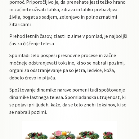
pomoč. Priporočljivo je, da prenehate jesti težko hrano
in začnete uživati ​​lahka, zdrava in lahko prebavljiva
živila, bogata s sadjem, zelenjavo in polnozrnatimi
žitaricami.
Prehod letnih časov, zlasti iz zime v pomlad, je najboljši
čas za čiščenje telesa.
Spomladi telo pospeši presnovne procese in začne
močneje odstranjevati toksine, ki so se nabrali pozimi,
organi za odstranjevanje pa so jetra, ledvice, koža,
debelo črevo in pljuča.
Spoštovanje dinamike narave pomeni tudi spoštovanje
dinamike lastnega telesa. Spomladanska utrujenost, ki
se pojavi pri ljudeh, kaže, da se telo znebi toksinov, ki so
se nabrali pozimi.