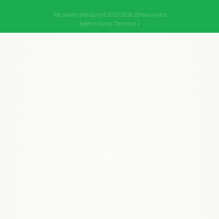
Vse pravice pridržane © 2012-2026 Zdrave novice
Spletni razvoj:
Terminal 1